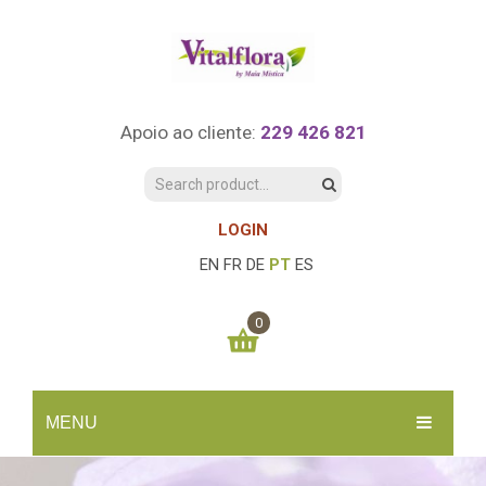
Apoio ao cliente:
229 426 821
LOGIN
EN
FR
DE
PT
ES
0
You have no items in your shopping cart
MENU
0.00
€
SUBTOTAL:
INÍCIO