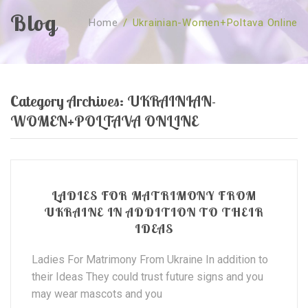
Blog
Home
/
Ukrainian-Women+poltava Online
SOBRE NÓS
CURSOS
Quem Somos
TESTE ONLINE
Revenda
Agenda
Category Archives:
UKRAINIAN-
CONSULTAS
Publicações
Marcação Online
WOMEN+POLTAVA ONLINE
SHOP
Faqs
Florais St. Germain
Florais Sant Germain
CONTACTO
O Fundamento
Barras de Access
Florais St. Germain
Curso Barras Access
Acces Facelifit
Bom coração
LADIES FOR MATRIMONY FROM
UKRAINE IN ADDITION TO THEIR
Workshops – Agenda
Processos corporais
Livros
IDEAS
Consultas Online
Vários
Ladies For Matrimony From Ukraine In addition to
their Ideas They could trust future signs and you
may wear mascots and you