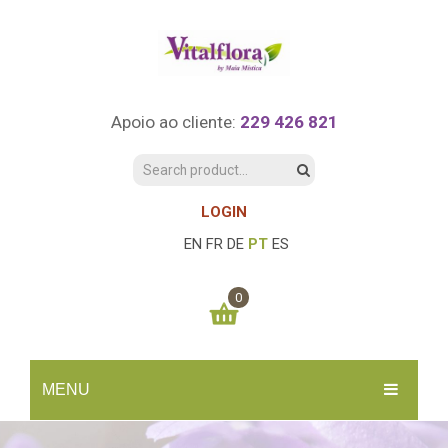
Apoio ao cliente:
229 426 821
LOGIN
EN
FR
DE
PT
ES
0
You have no items in your shopping cart
MENU
0.00
€
SUBTOTAL:
INÍCIO