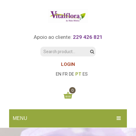
Apoio ao cliente:
229 426 821
LOGIN
EN
FR
DE
PT
ES
0
You have no items in your shopping cart
MENU
0.00
€
SUBTOTAL:
INÍCIO