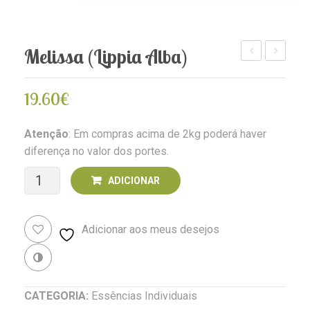
Melissa (Lippia Alba)
(Pyrus
(Polygala
malus)
paniculat
19.60
€
Atenção
: Em compras acima de 2kg poderá haver
diferença no valor dos portes.
Quantidade
ADICIONAR
de
Adicionar aos meus desejos
Melissa
(Lippia
Revenda
alba)
CATEGORIA:
Essências Individuais