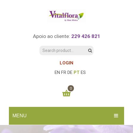
Apoio ao cliente:
229 426 821
LOGIN
EN
FR
DE
PT
ES
0
You have no items in your shopping cart
MENU
0.00
€
SUBTOTAL:
INÍCIO