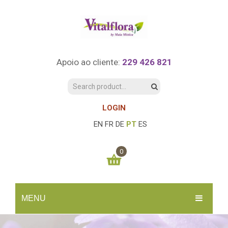
Apoio ao cliente:
229 426 821
LOGIN
EN
FR
DE
PT
ES
0
You have no items in your shopping cart
MENU
0.00
€
SUBTOTAL:
INÍCIO