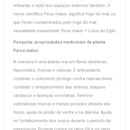
retirando o inútil dos espaços externos também. O
nome científico Pirus malus, significa fogo do mal, os
que foram contaminados pelo fogo do mal,
sexualidade exacerbada: Pirus malus + Lótus do Egito.
Pesquisa: propriedades medicinais da planta
Pyrus malus
A macieira é uma planta rica em fibras dietéticas,
flavonóides, frutose e calorias. É antioxidante,
combate o colesterol, protege contra radicais livres,
combate o endurecimento das artérias, ataques
cardíacos e doenças coronárias. Remove
substâncias tóxicas e metais pesados através das
fezes, ajuda na prisão de ventre e na diarréia. Ajuda
no fortalecimento dos ossos durante o período da
menopausa. Protege contra os raios UV e os raios