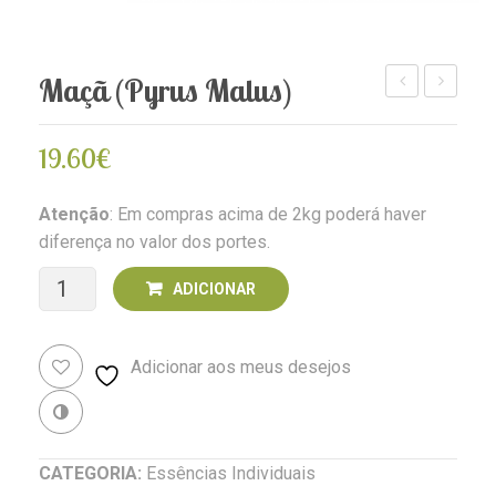
Maçã (Pyrus Malus)
de
(Lippia
Saint
alba)
19.60
€
Germain
(Chrysanthem
Atenção
: Em compras acima de 2kg poderá haver
leucanthemum
diferença no valor dos portes.
Quantidade
ADICIONAR
de
Adicionar aos meus desejos
Maçã
(Pyrus
Revenda
malus)
CATEGORIA:
Essências Individuais