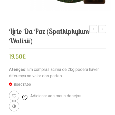
Lírio Da Paz (Spathiphylum
(Lisiandra
Azul
Walisii)
fontanesiana)
(Nynphae
stellata)
19.60
€
Atenção
: Em compras acima de 2kg poderá haver
diferença no valor dos portes.
ESGOTADO
Adicionar aos meus desejos
Revenda