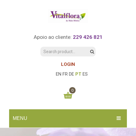
Apoio ao cliente:
229 426 821
LOGIN
EN
FR
DE
PT
ES
0
You have no items in your shopping cart
MENU
0.00
€
SUBTOTAL:
INÍCIO