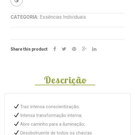
Azul
Revenda
(Nynphaea
CATEGORIA:
Essências Individuais
stellata)
Share this product
Descrição
Traz intensa conscientização;
Intensa transformação interna;
Abre caminho para a iluminação;
Desobstruente de todos os chacras.