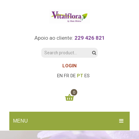
Apoio ao cliente:
229 426 821
LOGIN
EN
FR
DE
PT
ES
0
You have no items in your shopping cart
MENU
0.00
€
SUBTOTAL:
INÍCIO