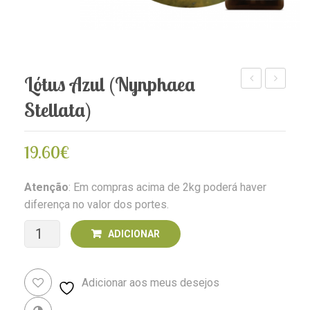
Lótus Azul (Nynphaea
da
Magnolia
Stellata)
Paz
(Nynphae
(Spathiphylum
alba
19.60
€
walisii)
/
Magnolia
Atenção
: Em compras acima de 2kg poderá haver
grandiflor
diferença no valor dos portes.
Quantidade
ADICIONAR
de
Adicionar aos meus desejos
Lótus