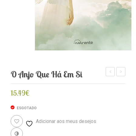
O Anjo Que Há Em Si
Reino
Diários
dos
dos
15.49
€
Anjos
Seus
Anjos
ESGOTADO
Adicionar aos meus desejos
Revenda