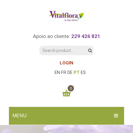
Apoio ao cliente:
229 426 821
LOGIN
EN
FR
DE
PT
ES
0
You have no items in your shopping cart
MENU
0.00
€
SUBTOTAL:
INÍCIO