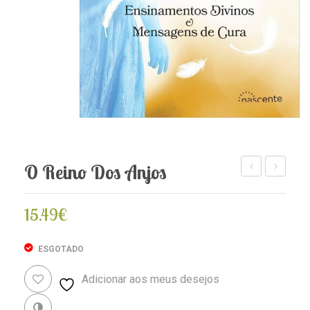
O Reino Dos Anjos
da
Anjo
Terapia
que
15.49
€
dos
Há
Anjos
em
ESGOTADO
Si
Adicionar aos meus desejos
Revenda