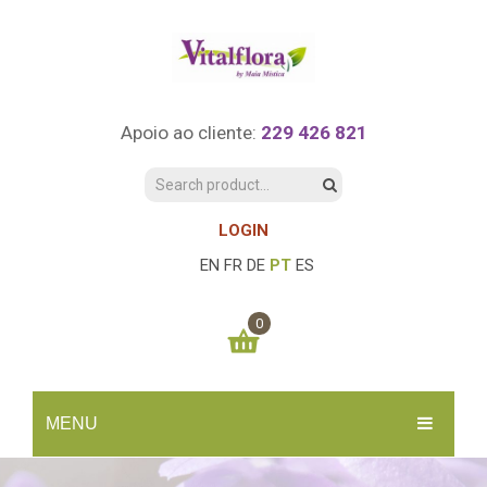
Apoio ao cliente:
229 426 821
LOGIN
EN
FR
DE
PT
ES
0
You have no items in your shopping cart
MENU
0.00
€
SUBTOTAL:
INÍCIO