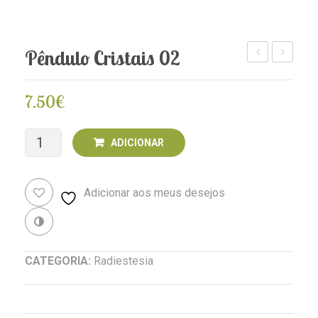
Pêndulo Cristais 02
Dourado
Cristais
01
01
7.50
€
Quantidade
ADICIONAR
de
Adicionar aos meus desejos
Pêndulo
Cristais
Revenda
02
CATEGORIA:
Radiestesia