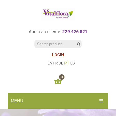
Apoio ao cliente:
229 426 821
LOGIN
EN
FR
DE
PT
ES
0
You have no items in your shopping cart
MENU
0.00
€
SUBTOTAL:
INÍCIO