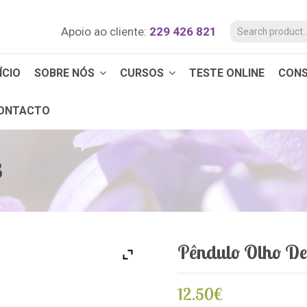
Apoio ao cliente:
229 426 821
ÍCIO
SOBRE NÓS
CURSOS
TESTE ONLINE
CON
ONTACTO
3
Pêndulo Olho De
12.50
€