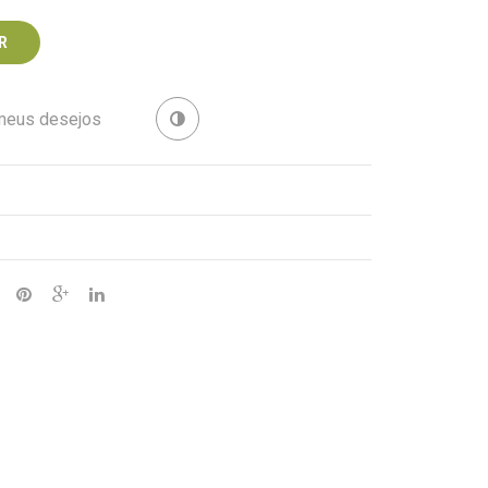
04
02
R
 meus desejos
Revenda