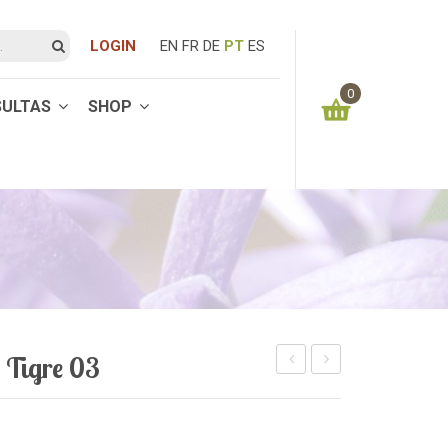
LOGIN
EN
FR
DE
PT
ES
0
SULTAS
SHOP
You have no items in your shopping cart
0.00
€
SUBTOTAL:
 Tigre 03
Olho
Olho
de
de
Tigre
Tigre