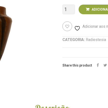
Quantidade
ADICIONA
de
Adicionar aos
Pêndulo
Olho
CATEGORIA:
Radiestesia
de
Tigre
03
Share this product
Descrição