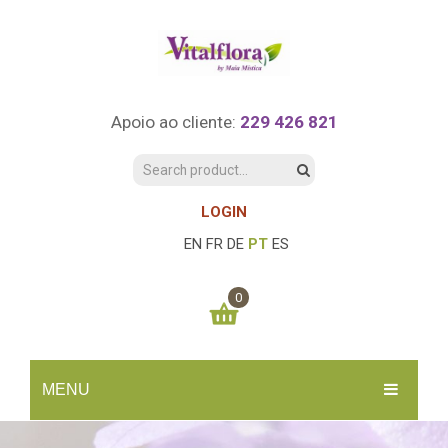
Apoio ao cliente:
229 426 821
LOGIN
EN
FR
DE
PT
ES
0
You have no items in your shopping cart
MENU
0.00
€
SUBTOTAL:
INÍCIO