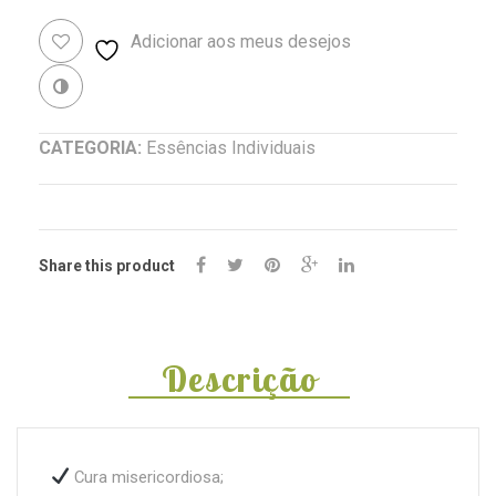
de
Adicionar aos meus desejos
Margarida
de
Revenda
Saint
CATEGORIA:
Essências Individuais
Germain
(Chrysanthemum
leucanthemum)
Share this product
Descrição
Cura misericordiosa;