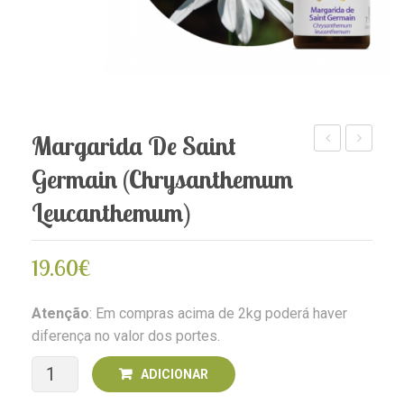
Margarida De Saint
(Mangifera
(Pyrus
Germain (Chrysanthemum
indica)
malus)
Leucanthemum)
19.60
€
Atenção
: Em compras acima de 2kg poderá haver
diferença no valor dos portes.
Quantidade
ADICIONAR