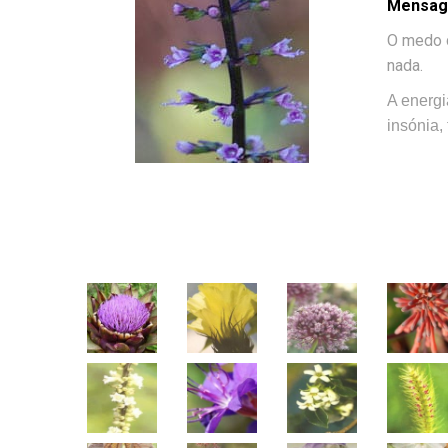
Mensage
O medo d
nada.
A energi
insónia,