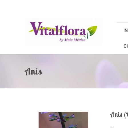
IN
C
Anís
Anis 