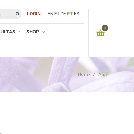
LOGIN
EN
FR
DE
PT
ES
0
SULTAS
SHOP
You have no items in your shopping cart
0.00
€
SUBTOTAL:
Home
/
Anís