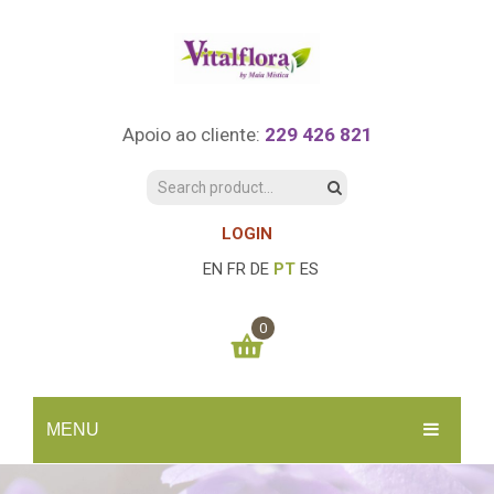
Apoio ao cliente:
229 426 821
LOGIN
EN
FR
DE
PT
ES
0
You have no items in your shopping cart
MENU
0.00
€
SUBTOTAL:
INÍCIO