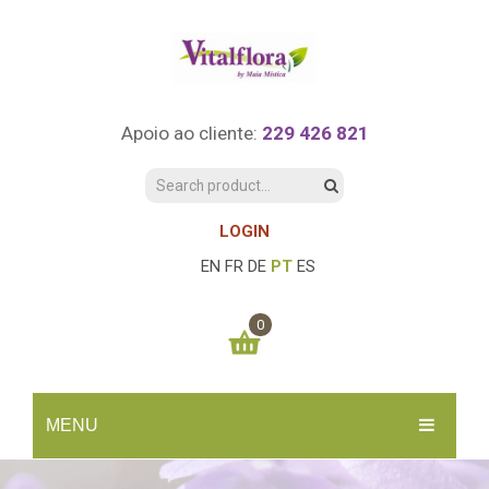
Apoio ao cliente:
229 426 821
LOGIN
EN
FR
DE
PT
ES
0
You have no items in your shopping cart
MENU
0.00
€
SUBTOTAL:
INÍCIO