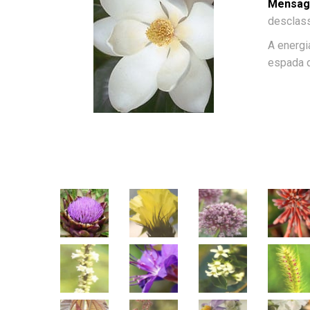
Mensage
desclass
A energ
espada d