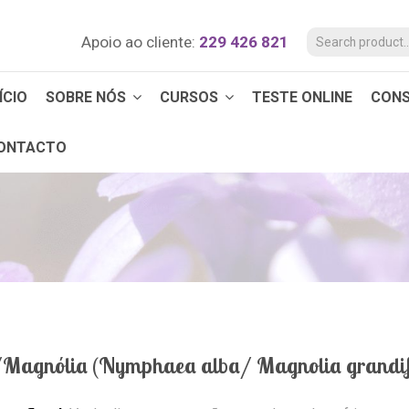
Apoio ao cliente:
229 426 821
ÍCIO
SOBRE NÓS
CURSOS
TESTE ONLINE
CON
ONTACTO
/Magnólia (Nymphaea alba/ Magnolia grandif