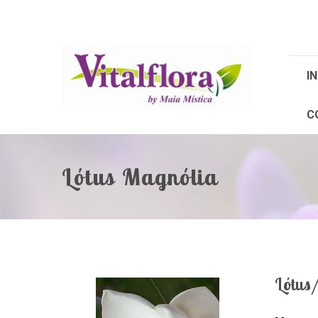
IN
C
Lótus Magnólia
Lótus