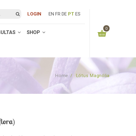
LOGIN
EN
FR
DE
PT
ES
0
SULTAS
SHOP
You have no items in your shopping cart
0.00
€
SUBTOTAL:
Home
/
Lótus Magnólia
lora)