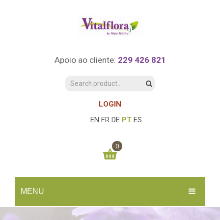
Apoio ao cliente:
229 426 821
LOGIN
EN
FR
DE
PT
ES
0
You have no items in your shopping cart
MENU
0.00
€
SUBTOTAL:
INÍCIO