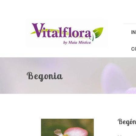
IN
C
Begonia
Begôn