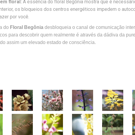
m floral:
A essência do floral Begônia mostra que é necessário 
interior, os bloqueios dos centros energéticos impedem o auto
azer por você.
ia do
Floral Begônia
desbloqueia o canal de comunicação intern
icos para descobrir quem realmente é através da dádiva da pure
ndo assim um elevado estado de consciência.