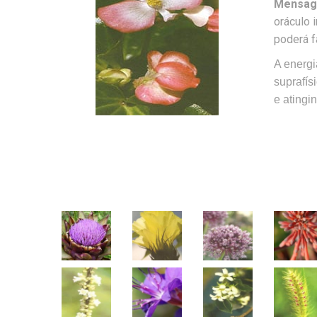
Mensage
oráculo 
poderá f
A energ
suprafís
e atingi