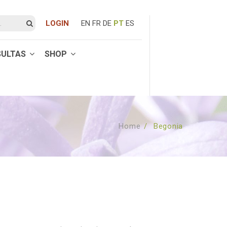
LOGIN
EN
FR
DE
PT
ES
SULTAS
SHOP
Home
/
Begonia