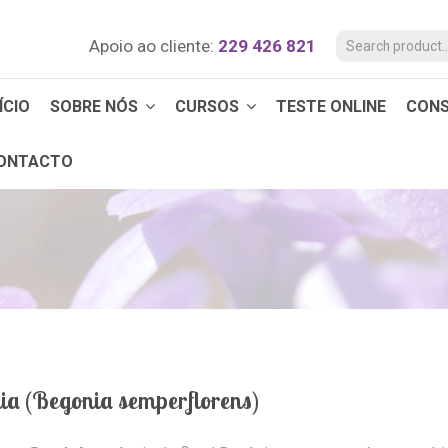
Apoio ao cliente:
229 426 821
ÍCIO
SOBRE NÓS
CURSOS
TESTE ONLINE
CON
ONTACTO
ia (Begonia semperflorens)