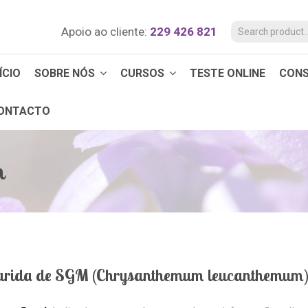
Apoio ao cliente:
229 426 821
ÍCIO
SOBRE NÓS
CURSOS
TESTE ONLINE
CON
ONTACTO
n
rida de SGM (Chrysanthemum leucanthemum