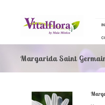
IN
C
Margarida Saint Germai
Marga