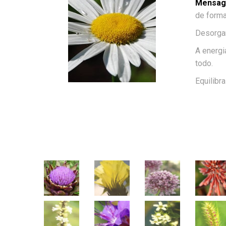
Mensage
de forma
Desorgan
A energ
todo.
Equilibr