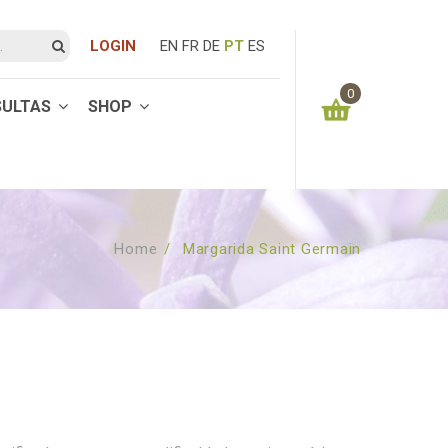
LOGIN
EN
FR
DE
PT
ES
0
SULTAS
SHOP
You have no items in your shopping cart
0.00
€
SUBTOTAL:
Home
/
Margarida Saint Germain
)