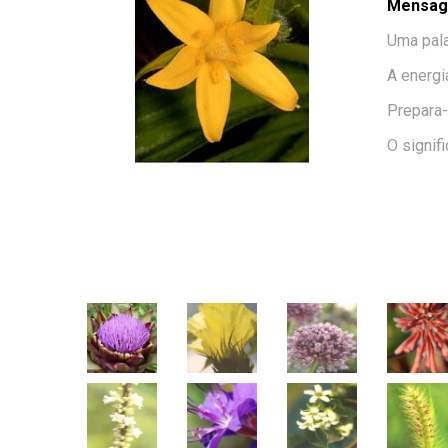
Mensage
Uma pala
A energ
Prepara-
O signif