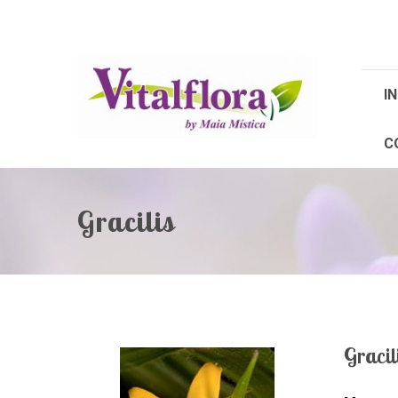
IN
C
Gracilis
Gracil