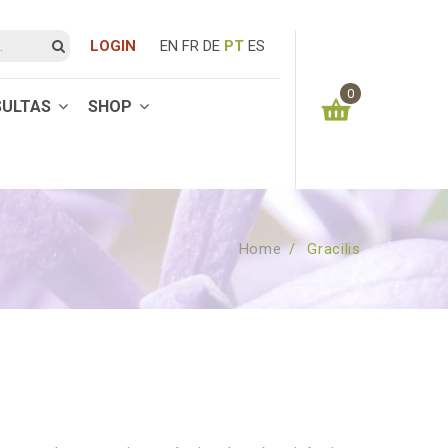
LOGIN
EN
FR
DE
PT
ES
0
SULTAS
SHOP
You have no items in your shopping cart
0.00
€
SUBTOTAL:
Home
/
Gracilis