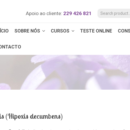
Apoio ao cliente:
229 426 821
ÍCIO
SOBRE NÓS
CURSOS
TESTE ONLINE
CON
ONTACTO
is (Hipoxis decumbens)